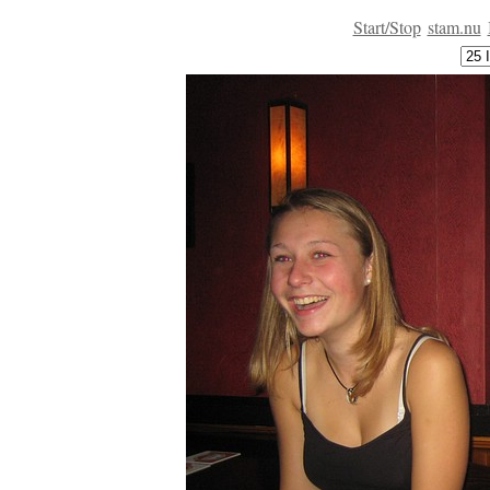
Start/Stop
stam.nu