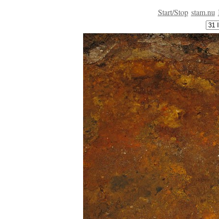
Start/Stop
stam.nu