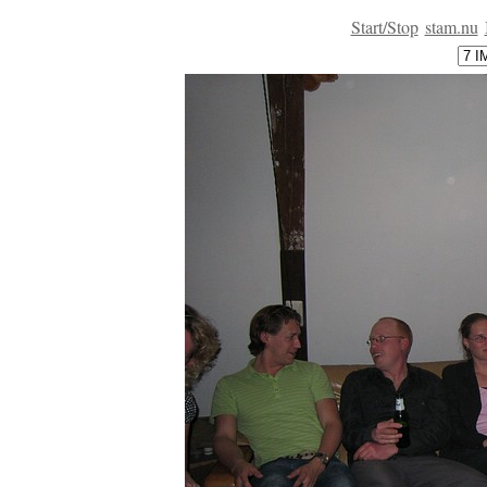
Start/Stop
stam.nu